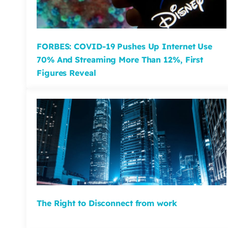
FORBES: COVID-19 Pushes Up Internet Use
70% And Streaming More Than 12%, First
Figures Reveal
The Right to Disconnect from work