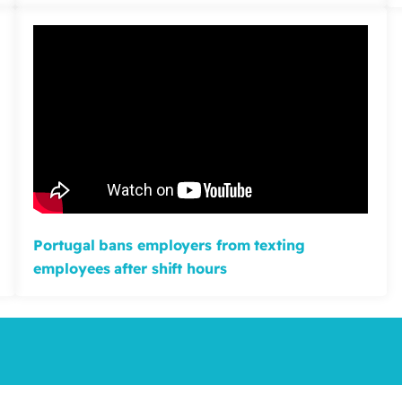
Portugal bans employers from texting
employees after shift hours