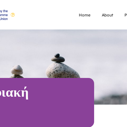
Home
About
P
φιακή