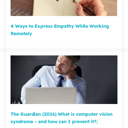
4 Ways to Express Empathy While Working
Remotely
The Guardian (2016) What is computer vision
syndrome – and how can I prevent it?;