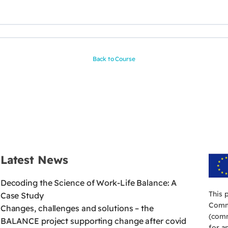
Back to Course
Latest News
Decoding the Science of Work-Life Balance: A
This 
Case Study
Commi
Changes, challenges and solutions – the
(comm
BALANCE project supporting change after covid
for a