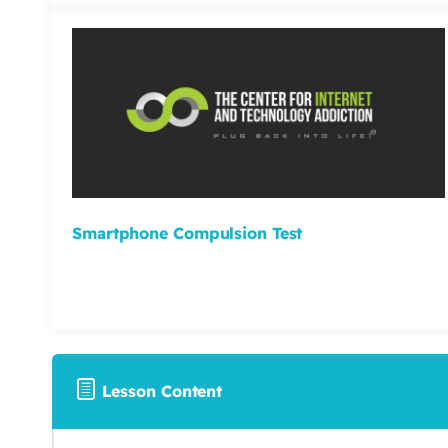
Smartphone Compulsion Test
Lesson Content